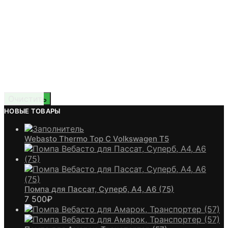
Очистить
НОВЫЕ ТОВАРЫ
Webasto Thermo Top C Volkswagen T5
Помпа для Пассат, Суперб, А4, А6 (75)
7 500
₽