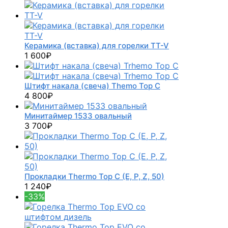
Керамика (вставка) для горелки TT-V
1 600
₽
Штифт накала (свеча) Themo Top C
4 800
₽
Минитаймер 1533 овальный
3 700
₽
Прокладки Thermo Top C (E, P, Z, 50)
1 240
₽
-33%