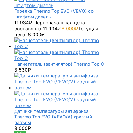
Горелка Thermo Top EVO (VEVO) со
штифтом дизель
11 934
₽
Первоначальная цена
составляла 11 934₽.
8 000
₽
Текущая
цена: 8 000₽.
Нагнетатель (вентилятор) Thermo Top C
8 530
₽
Датчики температуры антифриза
Thermo Top EVO (VEVO/V) круглый
разъем
3 000
₽