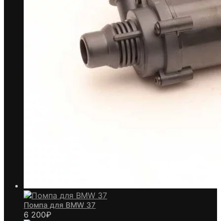
Помпа для BMW 37
6 200
₽