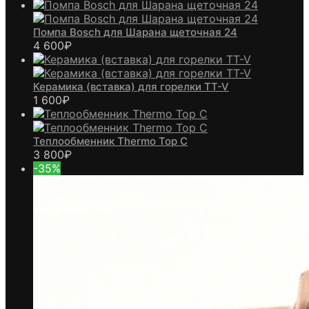
Помпа Bosch для Шарана щеточная 24
4 600
₽
Керамика (вставка) для горелки TT-V
1 600
₽
Теплообменник Thermo Top C
3 800
₽
-35%