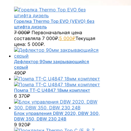
Горелка Thermo Top EVO (VEVO) без
штифта дизель
7 000
₽
Первоначальная цена
составляла 7 000₽.
5 000
₽
Текущая
цена: 5 000₽.
Дефлектор 90мм закрывающийся
серый
490
₽
Помпа TT-C U4847 18мм комплект
6 370
₽
Блок управления DBW 2020, DBW 300,
DBW 350, DBW 230 24В
9 920
₽