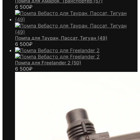
Помпа для Амарок, Транспортер (57)
6 500
₽
Помпа для Тауран, Пассат, Тигуан (49)
6 500
₽
Помпа для Freelander 2 (50)
6 500
₽