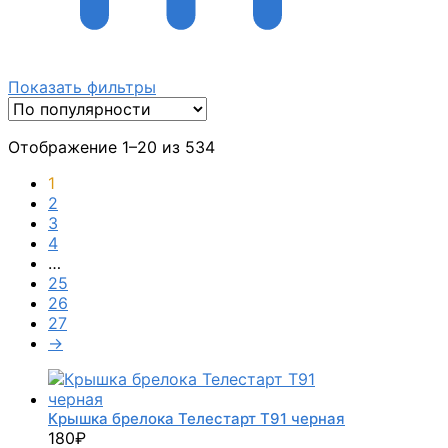
Показать фильтры
Отображение 1–20 из 534
1
2
3
4
…
25
26
27
→
Крышка брелока Телестарт Т91 черная
180
₽