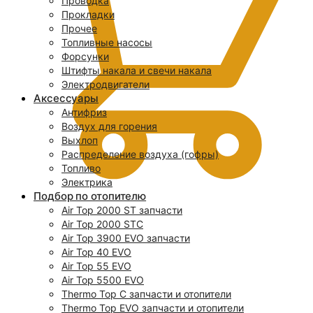
Проводка
Прокладки
Прочее
Топливные насосы
Форсунки
Штифты накала и свечи накала
Электродвигатели
Аксессуары
Антифриз
Воздух для горения
Выхлоп
Распределение воздуха (гофры)
Топливо
Электрика
Подбор по отопителю
Air Top 2000 ST запчасти
0
Air Top 2000 STC
Air Top 3900 EVO запчасти
Air Top 40 EVO
Air Top 55 EVO
Air Top 5500 EVO
Thermo Top C запчасти и отопители
Thermo Top EVO запчасти и отопители