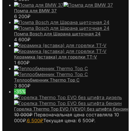
Помпа для BMW 37
6 200
₽
Помпа Bosch для Шарана щеточная 24
4 600
₽
Керамика (вставка) для горелки TT-V
1 600
₽
Теплообменник Thermo Top C
3 800
₽
-35%
Горелка Thermo Top EVO (VEVO) без штифта бензин
10 000
₽
Первоначальная цена составляла 10
000₽.
6 500
₽
Текущая цена: 6 500₽.