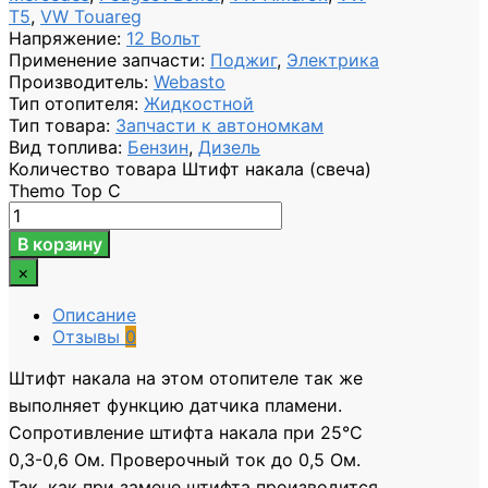
T5
,
VW Touareg
Напряжение
:
12 Вольт
Применение запчасти
:
Поджиг
,
Электрика
Производитель
:
Webasto
Тип отопителя
:
Жидкостной
Тип товара
:
Запчасти к автономкам
Вид топлива
:
Бензин
,
Дизель
Количество товара Штифт накала (свеча)
Themo Top C
В корзину
×
Описание
Отзывы
0
Штифт накала на этом отопителе так же
выполняет функцию датчика пламени.
Сопротивление штифта накала при 25°C
0,3-0,6 Ом. Проверочный ток до 0,5 Ом.
Так, как при замене штифта производится