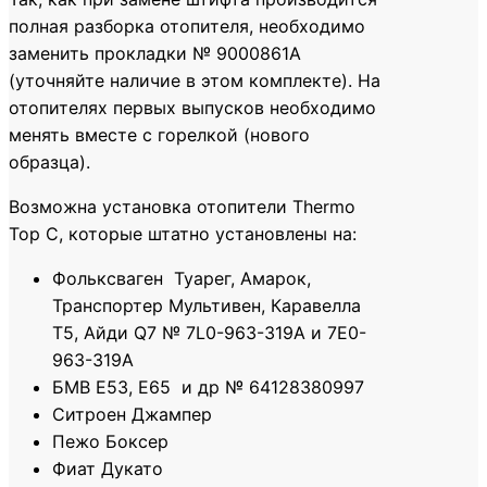
полная разборка отопителя, необходимо
заменить прокладки № 9000861A
(уточняйте наличие в этом комплекте). На
отопителях первых выпусков необходимо
менять вместе с горелкой (нового
образца).
Возможна установка отопители Thermo
Top C, которые штатно установлены на:
Фольксваген Туарег, Амарок,
Транспортер Мультивен, Каравелла
Т5, Айди Q7 № 7L0-963-319A и 7E0-
963-319A
БМВ Е53, Е65 и др № 64128380997
Ситроен Джампер
Пежо Боксер
Фиат Дукато