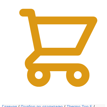
0
Главная
/
Подбор по отопителю
/
Thermo Top E
/