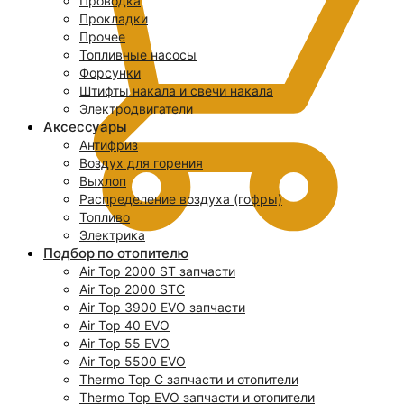
Проводка
Прокладки
Прочее
Топливные насосы
Форсунки
Штифты накала и свечи накала
Электродвигатели
Аксессуары
Антифриз
Воздух для горения
Выхлоп
Распределение воздуха (гофры)
Топливо
Электрика
Подбор по отопителю
Air Top 2000 ST запчасти
0
Air Top 2000 STC
Air Top 3900 EVO запчасти
Air Top 40 EVO
Air Top 55 EVO
Air Top 5500 EVO
Thermo Top C запчасти и отопители
Thermo Top EVO запчасти и отопители