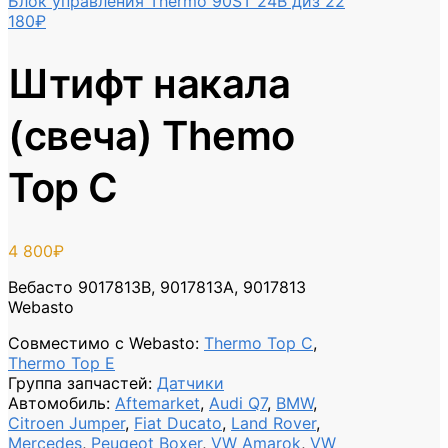
Блок управления Thermo 90ST 24В диз
22
180
₽
Штифт накала
(свеча) Themo
Top C
4 800
₽
Вебасто 9017813B, 9017813A, 9017813
Webasto
Совместимо с Webasto
:
Thermo Top C
,
Thermo Top E
Группа запчастей
:
Датчики
Автомобиль
:
Aftemarket
,
Audi Q7
,
BMW
,
Citroen Jumper
,
Fiat Ducato
,
Land Rover
,
Mercedes
,
Peugeot Boxer
,
VW Amarok
,
VW