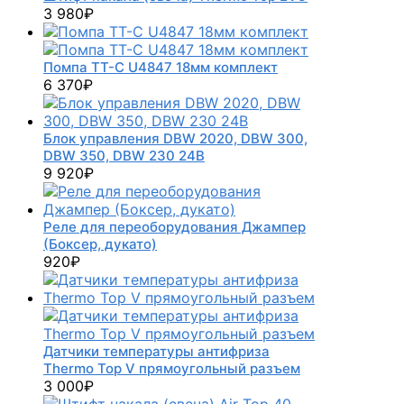
3 980
₽
Помпа TT-C U4847 18мм комплект
6 370
₽
Блок управления DBW 2020, DBW 300,
DBW 350, DBW 230 24В
9 920
₽
Реле для переоборудования Джампер
(Боксер, дукато)
920
₽
Датчики температуры антифриза
Thermo Top V прямоугольный разъем
3 000
₽