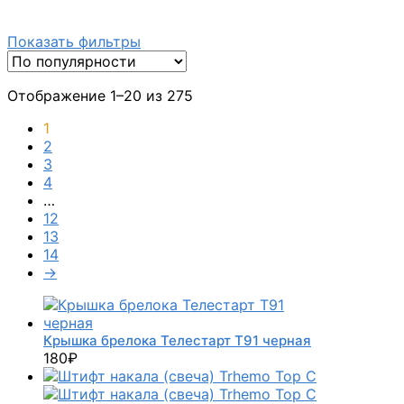
Показать фильтры
Отображение 1–20 из 275
1
2
3
4
…
12
13
14
→
Крышка брелока Телестарт Т91 черная
180
₽