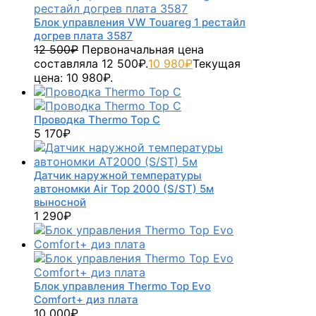
Блок управления VW Touareg 1 рестайл
догрев плата 3587
12 500
₽
Первоначальная цена
составляла 12 500₽.
10 980
₽
Текущая
цена: 10 980₽.
Проводка Thermo Top C
5 170
₽
Датчик наружной температуры
автономки Air Top 2000 (S/ST) 5м
выносной
1 290
₽
Блок управления Thermo Top Evo
Comfort+ диз плата
10 000
₽