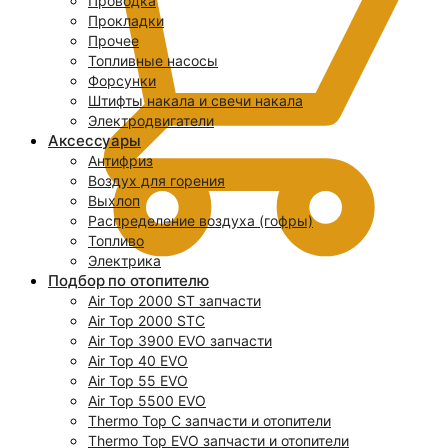
Проводка
Прокладки
Прочее
Топливные насосы
Форсунки
Штифты накала и свечи накала
Электродвигатели
Аксессуары
Антифриз
Воздух для горения
Выхлоп
Распределение воздуха (гофры)
Топливо
Электрика
Подбор по отопителю
Air Top 2000 ST запчасти
0
Air Top 2000 STC
Air Top 3900 EVO запчасти
Air Top 40 EVO
Air Top 55 EVO
Air Top 5500 EVO
Thermo Top C запчасти и отопители
Thermo Top EVO запчасти и отопители