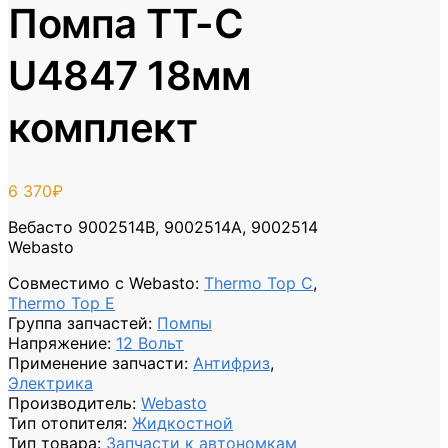
Помпа TT-C
U4847 18мм
комплект
6 370
₽
Вебасто 9002514B, 9002514A, 9002514
Webasto
Совместимо с Webasto
:
Thermo Top C
,
Thermo Top E
Группа запчастей
:
Помпы
Напряжение
:
12 Вольт
Применение запчасти
:
Антифриз
,
Электрика
Производитель
:
Webasto
Тип отопителя
:
Жидкостной
Тип товара
:
Запчасти к автономкам