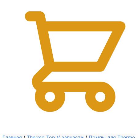
0
Главная
/
Thermo Top V запчасти
/
Помпы для Thermo