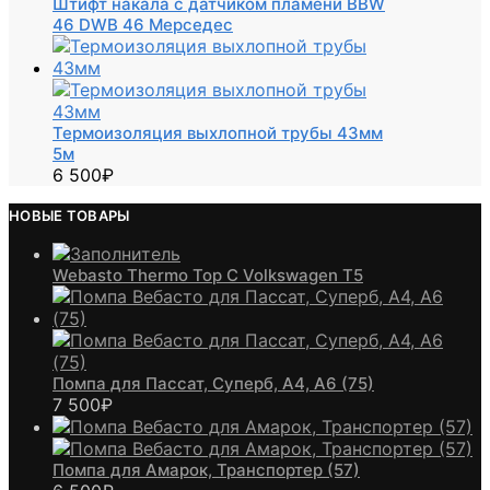
Штифт накала с датчиком пламени BBW
46 DWB 46 Мерседес
Термоизоляция выхлопной трубы 43мм
5м
6 500
₽
НОВЫЕ ТОВАРЫ
Webasto Thermo Top C Volkswagen T5
Помпа для Пассат, Суперб, А4, А6 (75)
7 500
₽
Помпа для Амарок, Транспортер (57)