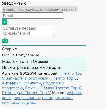
Уведомить о
Старые
Новые
Популярные
Межтекстовые Отзывы
Посмотреть все комментарии
Артикул:
9002514
Категорий:
Thermo Top
C запчасти и отопители
,
Thermo Top E
,
Антифриз
,
Запчасти
,
Подбор по
отопителю
,
Помпы
,
Помпы Thermo Top C
,
Помпы для Thermo Top V
Метки:
webasto
,
антифриз
,
запчасти
,
насос
,
оригинал
,
помпа
,
электрика