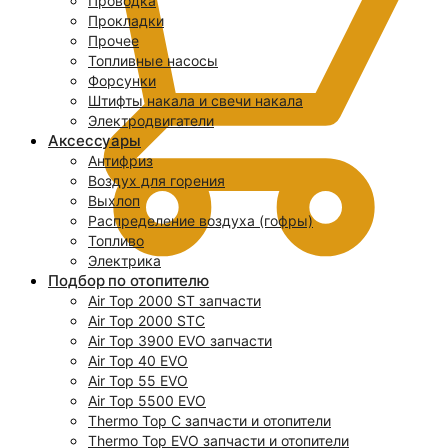
Проводка
Прокладки
Прочее
Топливные насосы
Форсунки
Штифты накала и свечи накала
Электродвигатели
Аксессуары
Антифриз
Воздух для горения
Выхлоп
Распределение воздуха (гофры)
Топливо
Электрика
Подбор по отопителю
Air Top 2000 ST запчасти
0
Air Top 2000 STC
Air Top 3900 EVO запчасти
Air Top 40 EVO
Air Top 55 EVO
Air Top 5500 EVO
Thermo Top C запчасти и отопители
Thermo Top EVO запчасти и отопители