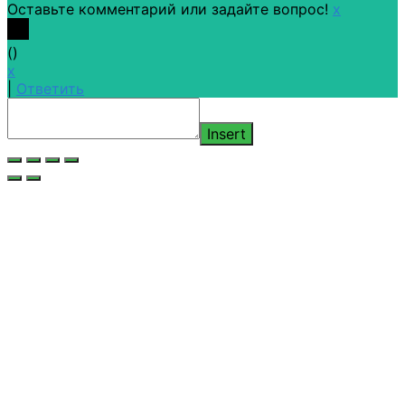
Оставьте комментарий или задайте вопрос!
x
(
)
x
|
Ответить
Insert