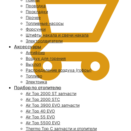
Проводка
Прокладки
Прочее
Топливные насосы
Форсунки
Штифты накала и свечи накала
Электродвигатели
Аксессуары
Антифриз
Воздух для горения
Выхлоп
Распределение воздуха (гофры)
Топливо
Электрика
Подбор по отопителю
Air Top 2000 ST запчасти
0
Air Top 2000 STC
Air Top 3900 EVO запчасти
Air Top 40 EVO
Air Top 55 EVO
Air Top 5500 EVO
Thermo Top C запчасти и отопители