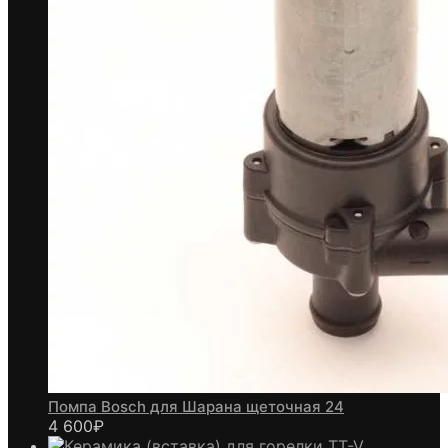
Помпа Bosch для Шарана щеточная 24
4 600
₽