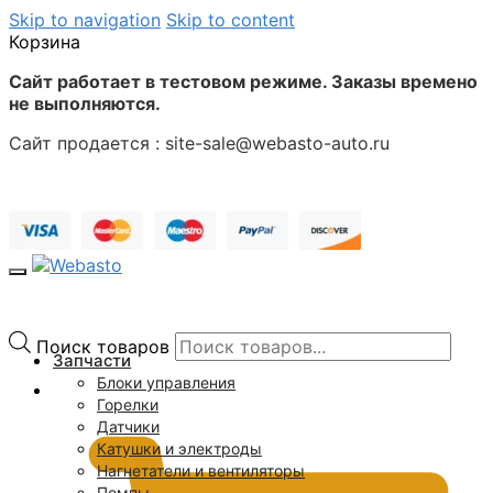
Skip to navigation
Skip to content
Корзина
Сайт работает в тестовом режиме. Заказы времено
не выполняются.
Сайт продается : site-sale@webasto-auto.ru
Поиск товаров
Запчасти
Блоки управления
0
₽
Горелки
Датчики
Катушки и электроды
Нагнетатели и вентиляторы
Помпы