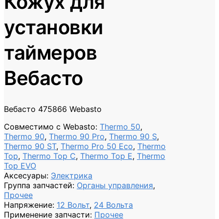
Кожух для
установки
таймеров
Вебасто
Вебасто 475866 Webasto
Совместимо с Webasto
:
Thermo 50
,
Thermo 90
,
Thermo 90 Pro
,
Thermo 90 S
,
Thermo 90 ST
,
Thermo Pro 50 Eco
,
Thermo
Top
,
Thermo Top C
,
Thermo Top E
,
Thermo
Top EVO
Аксесуары
:
Электрика
Группа запчастей
:
Органы управления
,
Прочее
Напряжение
:
12 Вольт
,
24 Вольта
Применение запчасти
:
Прочее