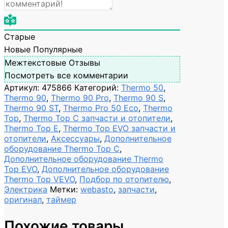
Старые
Новые
Популярные
Межтекстовые Отзывы
Посмотреть все комментарии
Артикул:
475866
Категорий:
Thermo 50
,
Thermo 90
,
Thermo 90 Pro
,
Thermo 90 S
,
Thermo 90 ST
,
Thermo Pro 50 Eco
,
Thermo
Top
,
Thermo Top C запчасти и отопители
,
Thermo Top E
,
Thermo Top EVO запчасти и
отопители
,
Аксессуары
,
Дополнительное
оборудование Thermo Top C
,
Дополнительное оборудование Thermo
Top EVO
,
Дополнительное оборудование
Thermo Top VEVO
,
Подбор по отопителю
,
Электрика
Метки:
webasto
,
запчасти
,
оригинал
,
таймер
Похожие товары