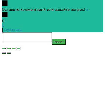
Оставьте комментарий или задайте вопрос!
x
(
)
x
|
Ответить
Insert