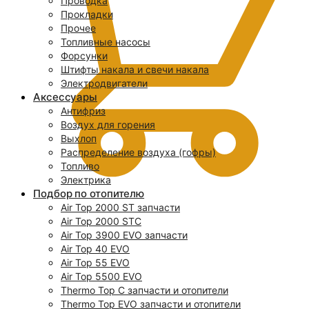
Проводка
Прокладки
Прочее
Топливные насосы
Форсунки
Штифты накала и свечи накала
Электродвигатели
Аксессуары
Антифриз
Воздух для горения
Выхлоп
Распределение воздуха (гофры)
Топливо
Электрика
Подбор по отопителю
Air Top 2000 ST запчасти
0
Air Top 2000 STC
Air Top 3900 EVO запчасти
Air Top 40 EVO
Air Top 55 EVO
Air Top 5500 EVO
Thermo Top C запчасти и отопители
Thermo Top EVO запчасти и отопители