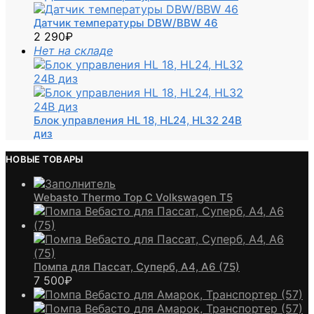
Датчик температуры DBW/BBW 46
2 290
₽
Нет на складе
Блок управления HL 18, HL24, HL32 24В
диз
НОВЫЕ ТОВАРЫ
Webasto Thermo Top C Volkswagen T5
Помпа для Пассат, Суперб, А4, А6 (75)
7 500
₽