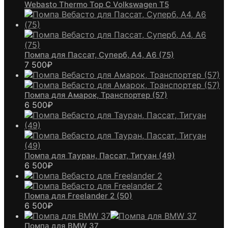
Webasto Thermo Top C Volkswagen T5
Помпа для Пассат, Суперб, А4, А6 (75)
7 500
₽
Помпа для Амарок, Транспортер (57)
6 500
₽
Помпа для Тауран, Пассат, Тигуан (49)
6 500
₽
Помпа для Freelander 2 (50)
6 500
₽
Помпа для BMW 37