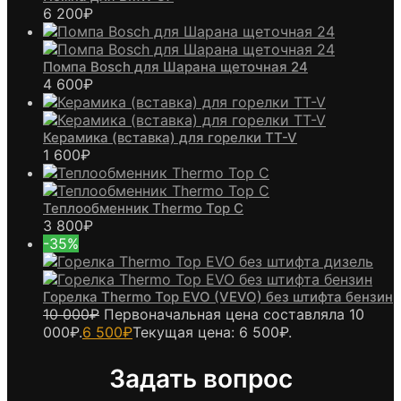
6 200
₽
Помпа Bosch для Шарана щеточная 24
4 600
₽
Керамика (вставка) для горелки TT-V
1 600
₽
Теплообменник Thermo Top C
3 800
₽
-35%
Горелка Thermo Top EVO (VEVO) без штифта бензин
10 000
₽
Первоначальная цена составляла 10
000₽.
6 500
₽
Текущая цена: 6 500₽.
Задать вопрос