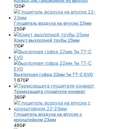
Кольцо дистанционное на выхлоп
120
₽
Глушитель воздуха на впуске 23мм
250
₽
Хомут выхлопной трубы 25мм
110
₽
Выхлопная гофра 22мм 1м TT-C EVO
1 670
₽
Термозащита глушителя конверт
360
₽
Глушитель воздуха на впуске с
кронштейном 23мм
490
₽