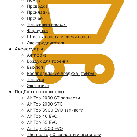
Проводка
Прокладки
Прочее
Топливные насосы
Форсунки
Штифты накала и свечи накала
Электродвигатели
Аксессуары
Антифриз
Воздух для горения
Выхлоп
Распределение воздуха (гофры)
Топливо
Электрика
Подбор по отопителю
Air Top 2000 ST запчасти
0
Air Top 2000 STC
Air Top 3900 EVO запчасти
Air Top 40 EVO
Air Top 55 EVO
Air Top 5500 EVO
Thermo Top C запчасти и отопители