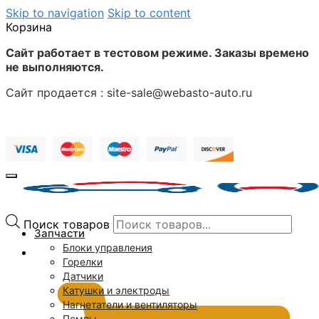
Skip to navigation
Skip to content
Корзина
Сайт работает в тестовом режиме. Заказы времено
не выполняются.
Сайт продается : site-sale@webasto-auto.ru
Поиск товаров
Запчасти
Блоки управления
0
₽
Горелки
Датчики
Катушки и электроды
Нагнетатели и вентиляторы
Помпы