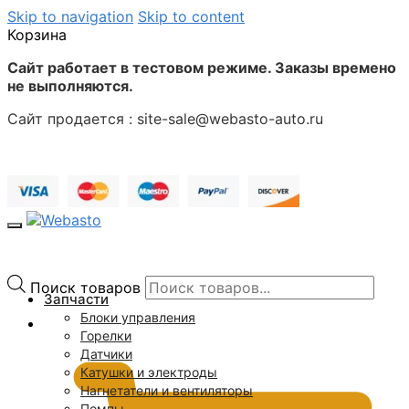
Skip to navigation
Skip to content
Корзина
Сайт работает в тестовом режиме. Заказы времено
не выполняются.
Сайт продается : site-sale@webasto-auto.ru
Поиск товаров
Запчасти
Блоки управления
0
₽
Горелки
Датчики
Катушки и электроды
Нагнетатели и вентиляторы
Помпы