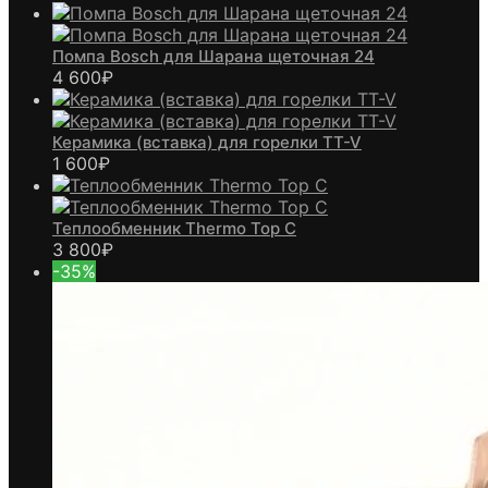
Помпа Bosch для Шарана щеточная 24
4 600
₽
Керамика (вставка) для горелки TT-V
1 600
₽
Теплообменник Thermo Top C
3 800
₽
-35%