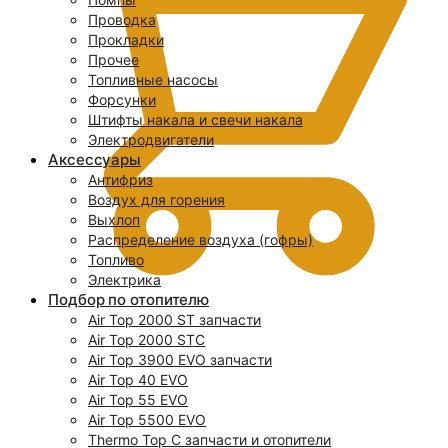
Проводка
Прокладки
Прочее
Топливные насосы
Форсунки
Штифты накала и свечи накала
Электродвигатели
Аксессуары
Антифриз
Воздух для горения
Выхлоп
Распределение воздуха (гофры)
Топливо
Электрика
Подбор по отопителю
Air Top 2000 ST запчасти
0
Air Top 2000 STC
Air Top 3900 EVO запчасти
Air Top 40 EVO
Air Top 55 EVO
Air Top 5500 EVO
Thermo Top C запчасти и отопители