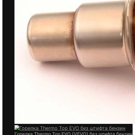
Горелка Thermo Top EVO (VEVO) без штифта бензин