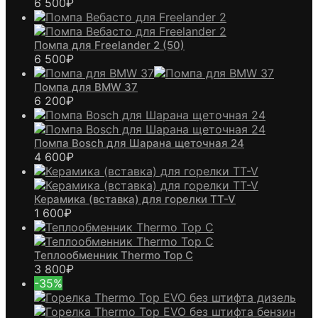
6 500
₽
Помпа для Freelander 2 (50)
6 500
₽
Помпа для BMW 37
6 200
₽
Помпа Bosch для Шарана щеточная 24
4 600
₽
Керамика (вставка) для горелки TT-V
1 600
₽
Теплообменник Thermo Top C
3 800
₽
-35%