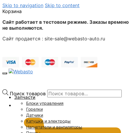
Skip to navigation
Skip to content
Корзина
Сайт работает в тестовом режиме. Заказы времено
не выполняются.
Сайт продается : site-sale@webasto-auto.ru
Поиск товаров
Запчасти
Блоки управления
0
₽
Горелки
Датчики
Катушки и электроды
Нагнетатели и вентиляторы
Помпы