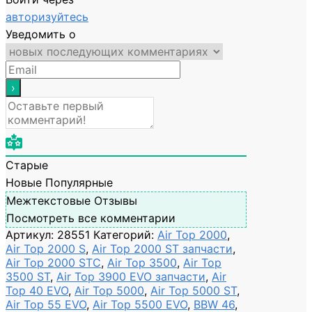
авторизуйтесь
Уведомить о
Старые
Новые
Популярные
Межтекстовые Отзывы
Посмотреть все комментарии
Артикул:
28551
Категорий:
Air Top 2000
,
Air Top 2000 S
,
Air Top 2000 ST запчасти
,
Air Top 2000 STC
,
Air Top 3500
,
Air Top
3500 ST
,
Air Top 3900 EVO запчасти
,
Air
Top 40 EVO
,
Air Top 5000
,
Air Top 5000 ST
,
Air Top 55 EVO
,
Air Top 5500 EVO
,
BBW 46
,