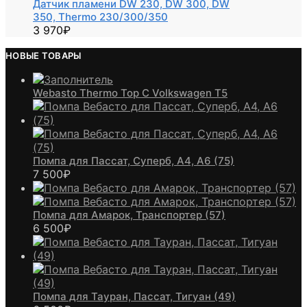
Датчик пламени DW 230, DW 300, DW
350, Thermo 230/300/350
3 970
₽
НОВЫЕ ТОВАРЫ
Webasto Thermo Top C Volkswagen T5
Помпа для Пассат, Суперб, А4, А6 (75)
7 500
₽
Помпа для Амарок, Транспортер (57)
6 500
₽
Помпа для Тауран, Пассат, Тигуан (49)