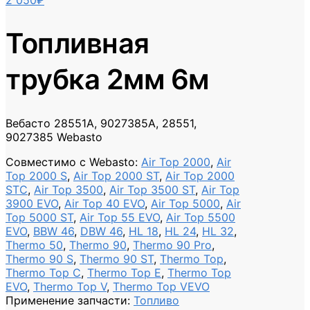
2 050
₽
Топливная
трубка 2мм 6м
Вебасто 28551A, 9027385A, 28551,
9027385 Webasto
Совместимо с Webasto
:
Air Top 2000
,
Air
Top 2000 S
,
Air Top 2000 ST
,
Air Top 2000
STC
,
Air Top 3500
,
Air Top 3500 ST
,
Air Top
3900 EVO
,
Air Top 40 EVO
,
Air Top 5000
,
Air
Top 5000 ST
,
Air Top 55 EVO
,
Air Top 5500
EVO
,
BBW 46
,
DBW 46
,
HL 18
,
HL 24
,
HL 32
,
Thermo 50
,
Thermo 90
,
Thermo 90 Pro
,
Thermo 90 S
,
Thermo 90 ST
,
Thermo Top
,
Thermo Top C
,
Thermo Top E
,
Thermo Top
EVO
,
Thermo Top V
,
Thermo Top VEVO
Применение запчасти
:
Топливо