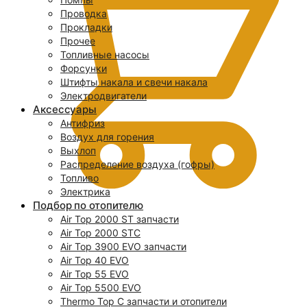
Проводка
Прокладки
Прочее
Топливные насосы
Форсунки
Штифты накала и свечи накала
Электродвигатели
Аксессуары
Антифриз
Воздух для горения
Выхлоп
Распределение воздуха (гофры)
Топливо
Электрика
Подбор по отопителю
Air Top 2000 ST запчасти
0
Air Top 2000 STC
Air Top 3900 EVO запчасти
Air Top 40 EVO
Air Top 55 EVO
Air Top 5500 EVO
Thermo Top C запчасти и отопители