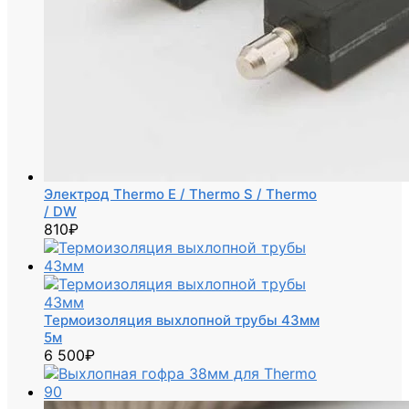
Электрод Thermo E / Thermo S / Thermo
/ DW
810
₽
Термоизоляция выхлопной трубы 43мм
5м
6 500
₽