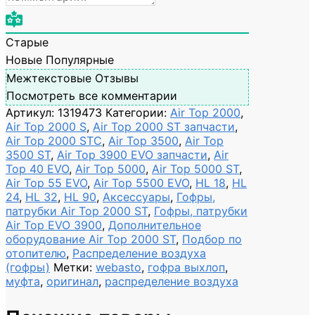
Старые
Новые
Популярные
Межтекстовые Отзывы
Посмотреть все комментарии
Артикул:
1319473
Категории:
Air Top 2000
,
Air Top 2000 S
,
Air Top 2000 ST запчасти
,
Air Top 2000 STC
,
Air Top 3500
,
Air Top
3500 ST
,
Air Top 3900 EVO запчасти
,
Air
Top 40 EVO
,
Air Top 5000
,
Air Top 5000 ST
,
Air Top 55 EVO
,
Air Top 5500 EVO
,
HL 18
,
HL
24
,
HL 32
,
HL 90
,
Аксессуары
,
Гофры,
патрубки Air Top 2000 ST
,
Гофры, патрубки
Air Top EVO 3900
,
Дополнительное
оборудование Air Top 2000 ST
,
Подбор по
отопителю
,
Распределение воздуха
(гофры)
Метки:
webasto
,
гофра выхлоп
,
муфта
,
оригинал
,
распределение воздуха