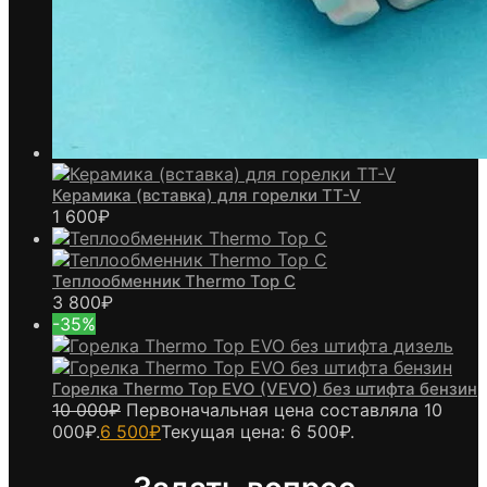
Керамика (вставка) для горелки TT-V
1 600
₽
Теплообменник Thermo Top C
3 800
₽
-35%
Горелка Thermo Top EVO (VEVO) без штифта бензин
10 000
₽
Первоначальная цена составляла 10
000₽.
6 500
₽
Текущая цена: 6 500₽.