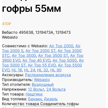
гофры 55мм
410
₽
Вебасто 495638, 1319473A, 1319473
Webasto
Совместимо с Webasto
:
Air Top 2000
,
Air
Top 2000 S
,
Air Top 2000 ST
,
Air Top 2000
STC
,
Air Top 3500
,
Air Top 3500 ST
,
Air Top
3900 EVO
,
Air Top 40 EVO
,
Air Top 5000
,
Air
Top 5000 ST
,
Air Top 55 EVO
,
Air Top 5500
EVO
,
HL 18
,
HL 24
,
HL 32
,
HL 90
Аксесуары
:
Распределение воздуха
Производитель
:
Webasto
Тип отопителя
:
Воздушный
Напряжение
:
12 Вольт
,
24 Вольта
Тип товара
:
Ништяки
Вид топлива
:
Бензин
,
Дизель
Количество товара Соединитель гофры