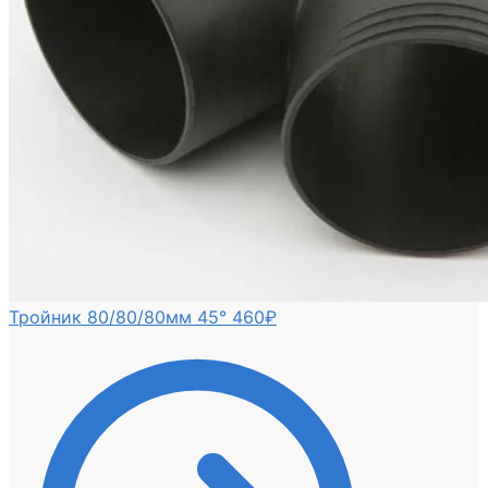
Тройник 80/80/80мм 45°
460
₽