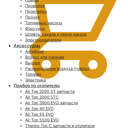
Проводка
Прокладки
Прочее
Топливные насосы
Форсунки
Штифты накала и свечи накала
Электродвигатели
Аксессуары
Антифриз
Воздух для горения
Выхлоп
Распределение воздуха (гофры)
Топливо
Электрика
Подбор по отопителю
Air Top 2000 ST запчасти
0
Air Top 2000 STC
Air Top 3900 EVO запчасти
Air Top 40 EVO
Air Top 55 EVO
Air Top 5500 EVO
Thermo Top C запчасти и отопители