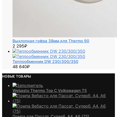
Выхлопная гофра 38мм для Thermo 90
2 295
₽
Теплообменник DW 230/300/350
48 640
₽
НОВЫЕ ТОВАРЫ
Webasto Thermo Top C Volkswagen T5
Помпа для Пассат, Суперб, А4, А6 (75)