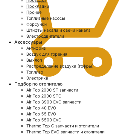
Проводка
Прокладки
Прочее
Топливные насосы
Форсунки
Штифты накала и свечи накала
Электродвигатели
Аксессуары
Антифриз
Воздух для горения
Выхлоп
Распределение воздуха (гофры)
Топливо
Электрика
Подбор по отопителю
Air Top 2000 ST запчасти
0
Air Top 2000 STC
Air Top 3900 EVO запчасти
Air Top 40 EVO
Air Top 55 EVO
Air Top 5500 EVO
Thermo Top C запчасти и отопители
Thermo Top EVO запчасти и отопители