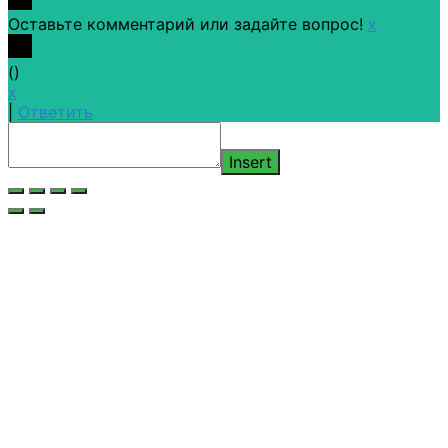
Оставьте комментарий или задайте вопрос!
x
(
)
x
|
Ответить
Insert