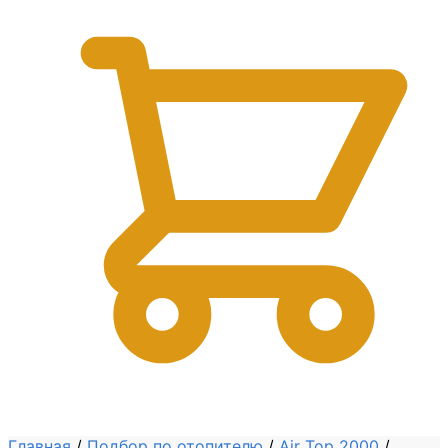
0
Главная
/
Подбор по отопителю
/
Air Top 2000
/