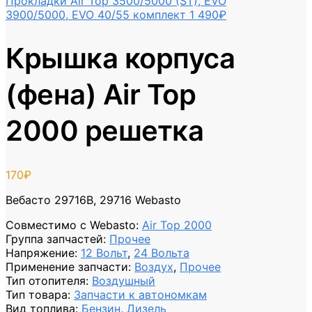
Прокладки Air Top 3500/5000 (ST), EVO
3900/5000, EVO 40/55 комплект
1 490
₽
Крышка корпуса
(фена) Air Top
2000 решетка
170
₽
Вебасто 29716B, 29716 Webasto
Совместимо с Webasto
:
Air Top 2000
Группа запчастей
:
Прочее
Напряжение
:
12 Вольт
,
24 Вольта
Применение запчасти
:
Воздух
,
Прочее
Тип отопителя
:
Воздушный
Тип товара
:
Запчасти к автономкам
Вид топлива
:
Бензин
,
Дизель