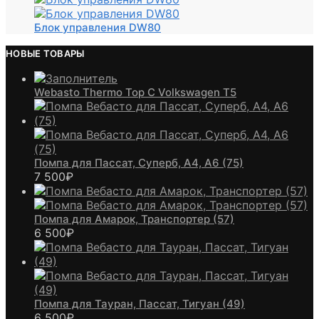
Блок управления DW80
НОВЫЕ ТОВАРЫ
Webasto Thermo Top C Volkswagen T5
Помпа для Пассат, Суперб, А4, А6 (75)
7 500
₽
Помпа для Амарок, Транспортер (57)
6 500
₽
Помпа для Тауран, Пассат, Тигуан (49)
6 500
₽