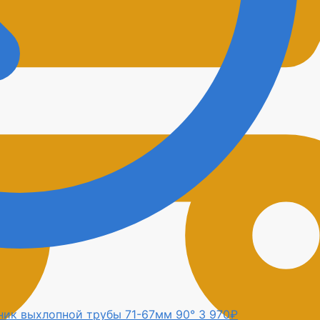
ик выхлопной трубы 71-67мм 90°
3 970
₽