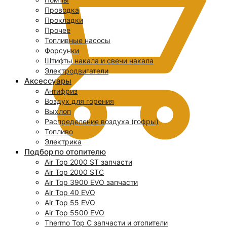
Проводка
Прокладки
Прочее
Топливные насосы
Форсунки
Штифты накала и свечи накала
Электродвигатели
Аксессуары
Антифриз
Воздух для горения
Выхлоп
Распределение воздуха (гофры)
Топливо
Электрика
Подбор по отопителю
Air Top 2000 ST запчасти
0
Air Top 2000 STC
Air Top 3900 EVO запчасти
Air Top 40 EVO
Air Top 55 EVO
Air Top 5500 EVO
Thermo Top C запчасти и отопители