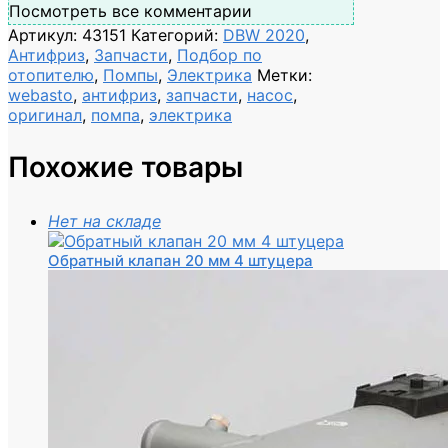
Посмотреть все комментарии
Артикул:
43151
Категорий:
DBW 2020
,
Антифриз
,
Запчасти
,
Подбор по
отопителю
,
Помпы
,
Электрика
Метки:
webasto
,
антифриз
,
запчасти
,
насос
,
оригинал
,
помпа
,
электрика
Похожие товары
Нет на складе
Обратный клапан 20 мм 4 штуцера