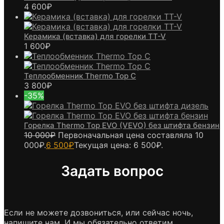
4 600
₽
Керамика (вставка) для горелки TT-V
1 600
₽
Теплообменник Thermo Top C
3 800
₽
-35%
Горелка Thermo Top EVO (VEVO) без штифта бензин
10 000
₽
Первоначальная цена составляла 10
000₽.
6 500
₽
Текущая цена: 6 500₽.
Задать вопрос
Если не можете дозвониться, или сейчас ночь,
напишите нам. И мы обязательно ответим.