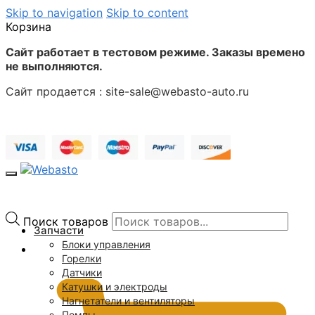
Skip to navigation
Skip to content
Корзина
Сайт работает в тестовом режиме. Заказы времено
не выполняются.
Сайт продается : site-sale@webasto-auto.ru
Поиск товаров
Запчасти
Блоки управления
0
₽
Горелки
Датчики
Катушки и электроды
Нагнетатели и вентиляторы
Помпы