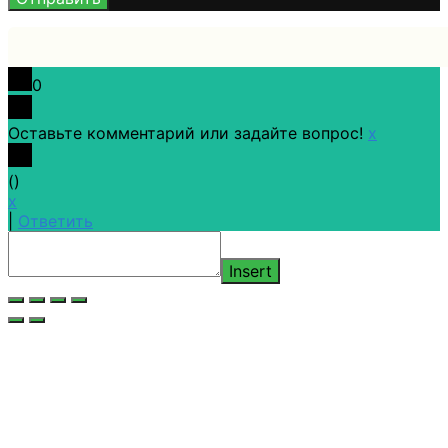
0
Оставьте комментарий или задайте вопрос!
x
(
)
x
|
Ответить
Insert