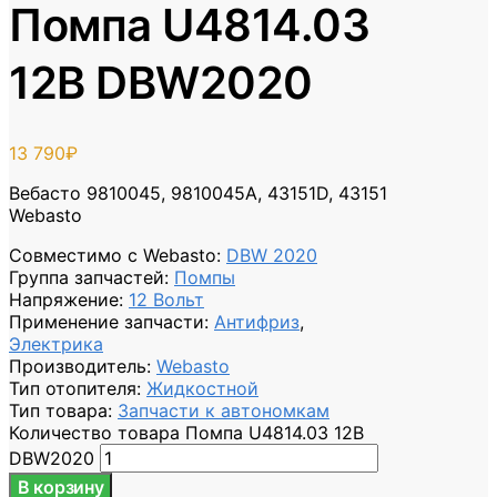
Помпа U4814.03
12В DBW2020
13 790
₽
Вебасто 9810045, 9810045A, 43151D, 43151
Webasto
Совместимо с Webasto
:
DBW 2020
Группа запчастей
:
Помпы
Напряжение
:
12 Вольт
Применение запчасти
:
Антифриз
,
Электрика
Производитель
:
Webasto
Тип отопителя
:
Жидкостной
Тип товара
:
Запчасти к автономкам
Количество товара Помпа U4814.03 12В
DBW2020
В корзину