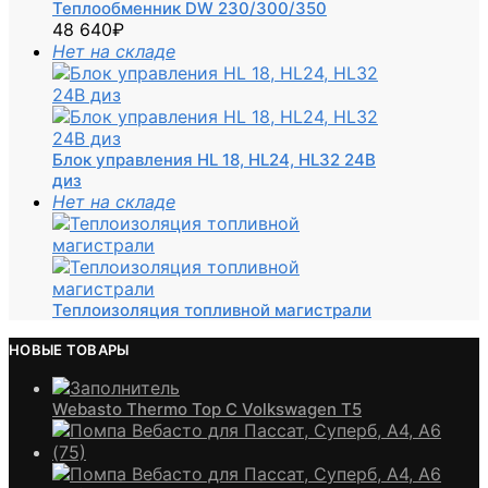
Теплообменник DW 230/300/350
48 640
₽
Нет на складе
Блок управления HL 18, HL24, HL32 24В
диз
Нет на складе
Теплоизоляция топливной магистрали
НОВЫЕ ТОВАРЫ
Webasto Thermo Top C Volkswagen T5