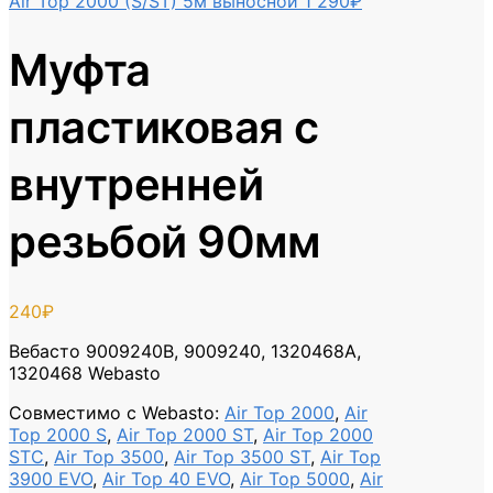
Air Top 2000 (S/ST) 5м выносной
1 290
₽
Муфта
пластиковая с
внутренней
резьбой 90мм
240
₽
Вебасто 9009240B, 9009240, 1320468A,
1320468 Webasto
Совместимо с Webasto
:
Air Top 2000
,
Air
Top 2000 S
,
Air Top 2000 ST
,
Air Top 2000
STC
,
Air Top 3500
,
Air Top 3500 ST
,
Air Top
3900 EVO
,
Air Top 40 EVO
,
Air Top 5000
,
Air