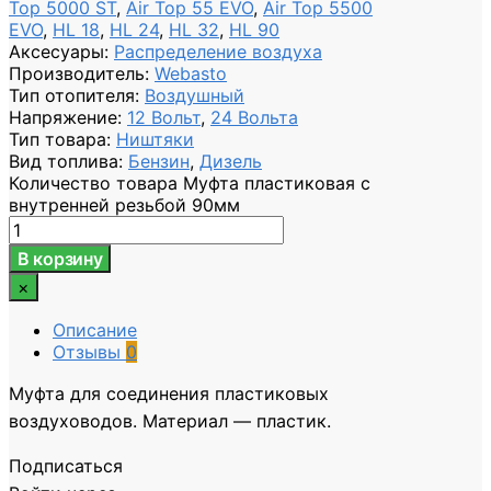
Top 5000 ST
,
Air Top 55 EVO
,
Air Top 5500
EVO
,
HL 18
,
HL 24
,
HL 32
,
HL 90
Аксесуары
:
Распределение воздуха
Производитель
:
Webasto
Тип отопителя
:
Воздушный
Напряжение
:
12 Вольт
,
24 Вольта
Тип товара
:
Ништяки
Вид топлива
:
Бензин
,
Дизель
Количество товара Муфта пластиковая с
внутренней резьбой 90мм
В корзину
×
Описание
Отзывы
0
Муфта для соединения пластиковых
воздуховодов. Материал — пластик.
Подписаться