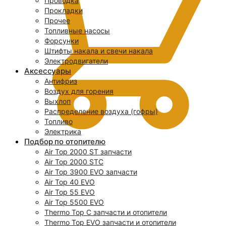
Проводка
Прокладки
Прочее
Топливные насосы
Форсунки
Штифты накала и свечи накала
Электродвигатели
Аксессуары
Антифриз
Воздух для горения
Выхлоп
Распределение воздуха (гофры)
Топливо
Электрика
Подбор по отопителю
Air Top 2000 ST запчасти
0
Air Top 2000 STC
Air Top 3900 EVO запчасти
Air Top 40 EVO
Air Top 55 EVO
Air Top 5500 EVO
Thermo Top C запчасти и отопители
Thermo Top EVO запчасти и отопители