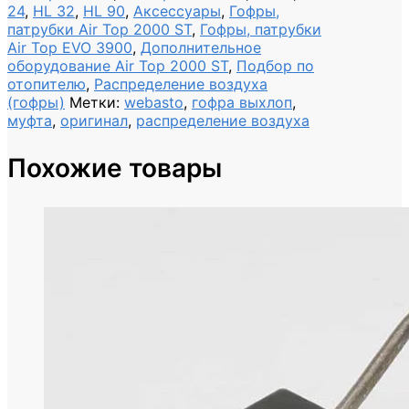
24
,
HL 32
,
HL 90
,
Аксессуары
,
Гофры,
патрубки Air Top 2000 ST
,
Гофры, патрубки
Air Top EVO 3900
,
Дополнительное
оборудование Air Top 2000 ST
,
Подбор по
отопителю
,
Распределение воздуха
(гофры)
Метки:
webasto
,
гофра выхлоп
,
муфта
,
оригинал
,
распределение воздуха
Похожие товары