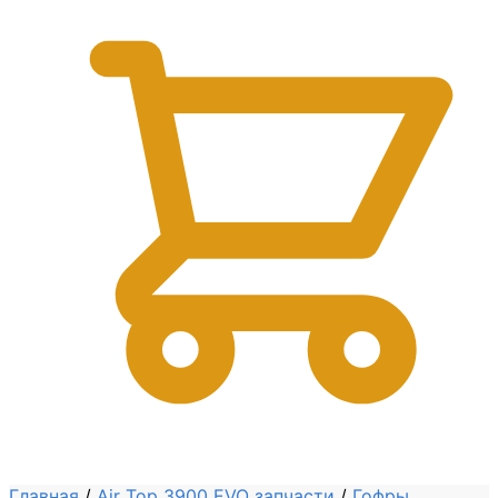
0
Главная
/
Air Top 3900 EVO запчасти
/
Гофры,