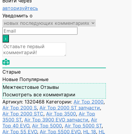
Войти через
авторизуйтесь
Уведомить о
Старые
Новые
Популярные
Межтекстовые Отзывы
Посмотреть все комментарии
Артикул:
1320468
Категории:
Air Top 2000
,
Air Top 2000 S
,
Air Top 2000 ST запчасти
,
Air Top 2000 STC
,
Air Top 3500
,
Air Top
3500 ST
,
Air Top 3900 EVO запчасти
,
Air
Top 40 EVO
,
Air Top 5000
,
Air Top 5000 ST
,
Air Top 55 EVO
,
Air Top 5500 EVO
,
HL 18
,
HL