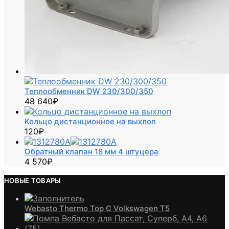
Теплообменник DW 230/300/350
48 640
₽
Кольцо дистанционное на выхлоп
120
₽
Обратный клапан 18 мм 4 штуцера
4 570
₽
НОВЫЕ ТОВАРЫ
Webasto Thermo Top C Volkswagen T5