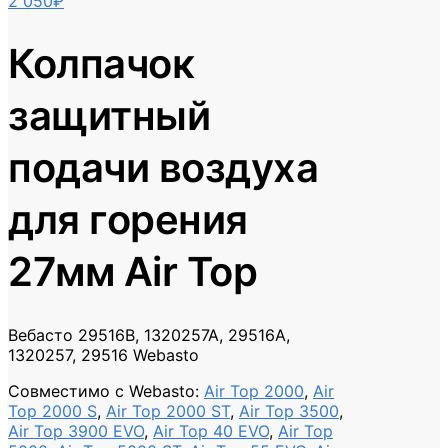
2 050
₽
Колпачок
защитный
подачи воздуха
для горения
27мм Air Top
Вебасто 29516B, 1320257A, 29516A,
1320257, 29516 Webasto
Совместимо с Webasto
:
Air Top 2000
,
Air
Top 2000 S
,
Air Top 2000 ST
,
Air Top 3500
,
Air Top 3900 EVO
,
Air Top 40 EVO
,
Air Top