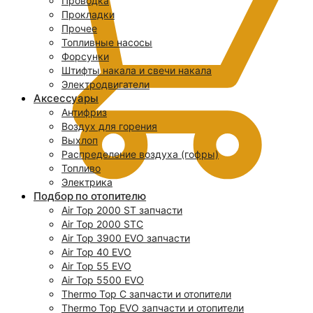
Проводка
Прокладки
Прочее
Топливные насосы
Форсунки
Штифты накала и свечи накала
Электродвигатели
Аксессуары
Антифриз
Воздух для горения
Выхлоп
Распределение воздуха (гофры)
Топливо
Электрика
Подбор по отопителю
Air Top 2000 ST запчасти
0
Air Top 2000 STC
Air Top 3900 EVO запчасти
Air Top 40 EVO
Air Top 55 EVO
Air Top 5500 EVO
Thermo Top C запчасти и отопители
Thermo Top EVO запчасти и отопители