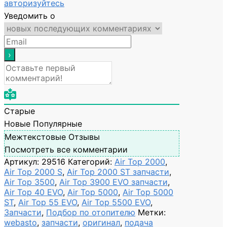
авторизуйтесь
Уведомить о
Старые
Новые
Популярные
Межтекстовые Отзывы
Посмотреть все комментарии
Артикул:
29516
Категорий:
Air Top 2000
,
Air Top 2000 S
,
Air Top 2000 ST запчасти
,
Air Top 3500
,
Air Top 3900 EVO запчасти
,
Air Top 40 EVO
,
Air Top 5000
,
Air Top 5000
ST
,
Air Top 55 EVO
,
Air Top 5500 EVO
,
Запчасти
,
Подбор по отопителю
Метки:
webasto
,
запчасти
,
оригинал
,
подача