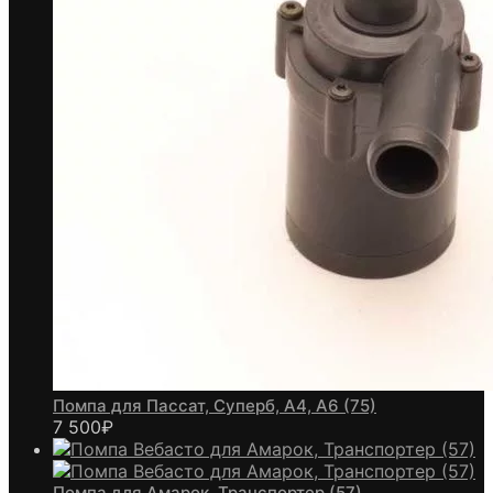
Помпа для Пассат, Суперб, А4, А6 (75)
7 500
₽
Помпа для Амарок, Транспортер (57)