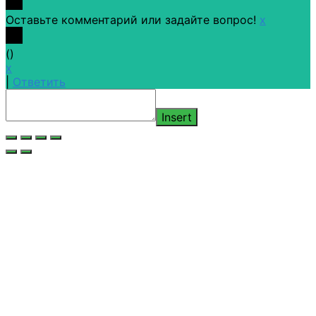
Оставьте комментарий или задайте вопрос!
x
(
)
x
|
Ответить
Insert