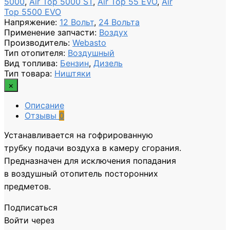
5000
,
Air Top 5000 ST
,
Air Top 55 EVO
,
Air
Top 5500 EVO
Напряжение
:
12 Вольт
,
24 Вольта
Применение запчасти
:
Воздух
Производитель
:
Webasto
Тип отопителя
:
Воздушный
Вид топлива
:
Бензин
,
Дизель
Тип товара
:
Ништяки
×
Описание
Отзывы
0
Устанавливается на гофрированную
трубку подачи воздуха в камеру сгорания.
Предназначен для исключения попадания
в воздушный отопитель посторонних
предметов.
Подписаться
Войти через