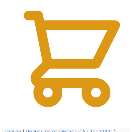
0
Главная
/
Подбор по отопителю
/
Air Top 5000
/