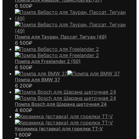
6 500
₽
Помпа для Тауран, Пассат, Тигуан (49)
6 500
₽
Помпа для Freelander 2 (50)
6 500
₽
Помпа для BMW 37
6 200
₽
Помпа Bosch для Шарана щеточная 24
4 600
₽
Керамика (вставка) для горелки TT-V
1 600
₽