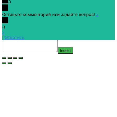
0
Оставьте комментарий или задайте вопрос!
x
(
)
x
|
Ответить
Insert