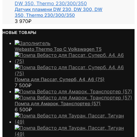
Датчик пламени DW 230, DW 300, DW
350, Thermo 230/300/350
3 970
₽
НОВЫЕ ТОВАРЫ
Webasto Thermo Top C Volkswagen T5
Помпа для Пассат, Суперб, А4, А6 (75)
7 500
₽
Помпа для Амарок, Транспортер (57)
6 500
₽