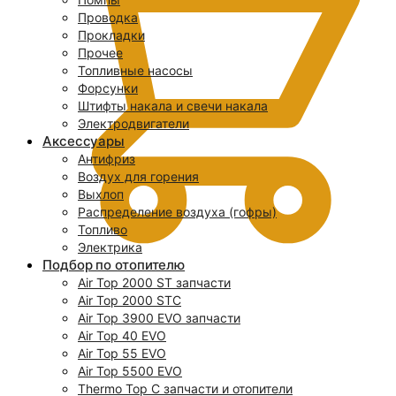
Проводка
Прокладки
Прочее
Топливные насосы
Форсунки
Штифты накала и свечи накала
Электродвигатели
Аксессуары
Антифриз
Воздух для горения
Выхлоп
Распределение воздуха (гофры)
Топливо
Электрика
Подбор по отопителю
Air Top 2000 ST запчасти
0
Air Top 2000 STC
Air Top 3900 EVO запчасти
Air Top 40 EVO
Air Top 55 EVO
Air Top 5500 EVO
Thermo Top C запчасти и отопители