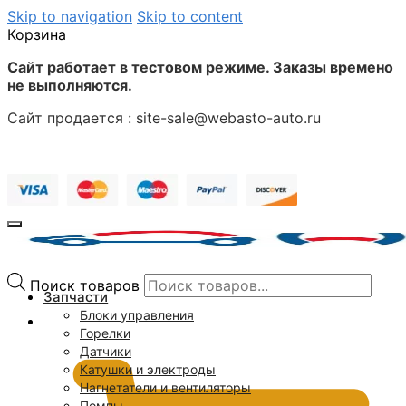
Skip to navigation
Skip to content
Корзина
Сайт работает в тестовом режиме. Заказы времено
не выполняются.
Сайт продается : site-sale@webasto-auto.ru
Поиск товаров
Запчасти
Блоки управления
0
₽
Горелки
Датчики
Катушки и электроды
Нагнетатели и вентиляторы
Помпы