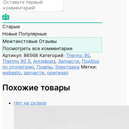
Старые
Новые
Популярные
Межтекстовые Отзывы
Посмотреть все комментарии
Артикул:
86568
Категорий:
Thermo 90
,
Thermo 90 S
,
Антифриз
,
Запчасти
,
Подбор
по отопителю
,
Помпы
,
Электрика
Метки:
webasto
,
запчасти
,
оригинал
Похожие товары
Нет на складе