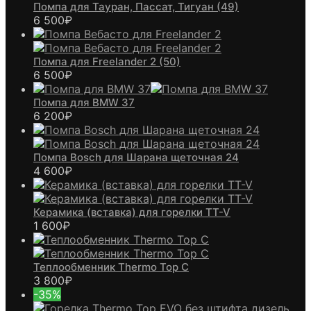
Помпа для Тауран, Пассат, Тигуан (49)
6 500
₽
Помпа для Freelander 2 (50)
6 500
₽
Помпа для BMW 37
6 200
₽
Помпа Bosch для Шарана щеточная 24
4 600
₽
Керамика (вставка) для горелки TT-V
1 600
₽
Теплообменник Thermo Top C
3 800
₽
-35%