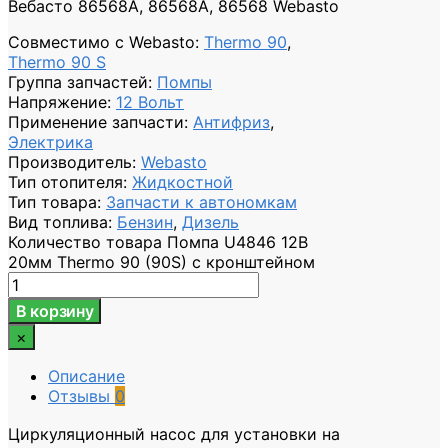
Вебасто 86568A, 86568A, 86568 Webasto
Совместимо с Webasto
:
Thermo 90
,
Thermo 90 S
Группа запчастей
:
Помпы
Напряжение
:
12 Вольт
Применение запчасти
:
Антифриз
,
Электрика
Производитель
:
Webasto
Тип отопителя
:
Жидкостной
Тип товара
:
Запчасти к автономкам
Вид топлива
:
Бензин
,
Дизель
Количество товара Помпа U4846 12В
20мм Thermo 90 (90S) с кронштейном
В корзину
×
Описание
Отзывы
0
Циркуляционный насос для установки на